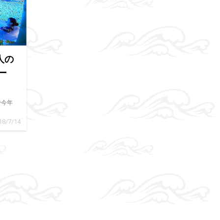
人の
ー
で今年
18/7/14