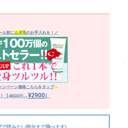
ール前に
ムダ毛
のお手入れを！／
ャンペーン価格こちらをタップ
¥2900
！
【
4800円
→
】
プで読みたい部分まで飛べます)