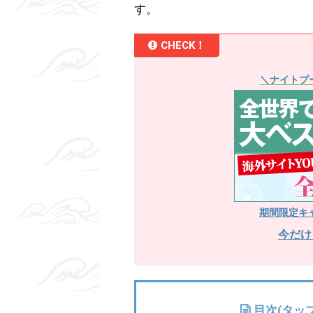
す。
CHECK！
＼ナイトプ
期間限定キ
今だけ
目次(タッ