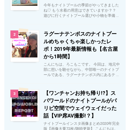
今年もナイトプールの季節がやってきました
ね♡ もう水着の用意はできていますか？？
遊びに行くナイトプール選びや小物を準備 ...
ラグーナテンボスのナイトプー
2
ルめちゃくちゃ楽しかったレ
ポ！2019年最新情報も【名古屋
から1時間】
こんにちは、ろこもこです。 今回は、地元中
部に想いを馳せながら、中部唯一のナイトプ
ールである、ラグーナテンボス内にあるテ ...
【ワンチャンお持ち帰り!?】ス
3
パワールドのナイトプールがパ
リピ空間でウェイウェイだった
話【VIP席AV撮影!？】
ナイトプールインスタ画像まとめ2020年完全
版【画像大量72枚/随時更新】 こんにちは。