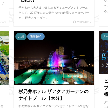
【東京】
ツ
トプ
ニ
子どもから大人まで楽しめるアミューズメントプール
る、
として、2017年に大人気だったお台場ウォーターパー
ク。 巨大スライダー ...
/7/9
2019/8/17
九州
施設紹介
九
プ
杉乃井ホテル ザアクアガーデンの
ナイトプール【大分】
グ
常感
杉乃井ホテル ザアクアガーデンはナイトプールではな
ー