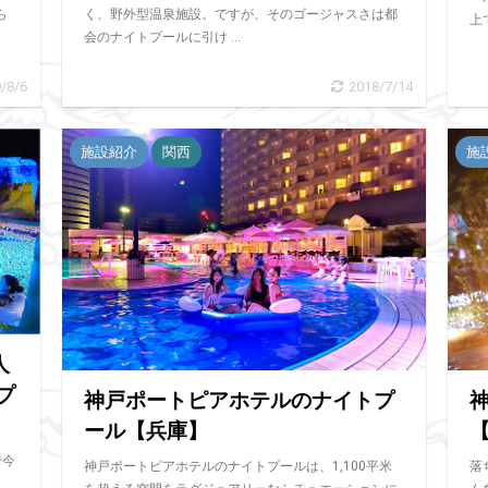
ら
く、野外型温泉施設。ですが、そのゴージャスさは都
上
会のナイトプールに引け ...
/8/6
2018/7/14
施設紹介
関西
施
人
プ
神戸ポートピアホテルのナイトプ
ール【兵庫】
で今
落
神戸ポートピアホテルのナイトプールは、1,100平米