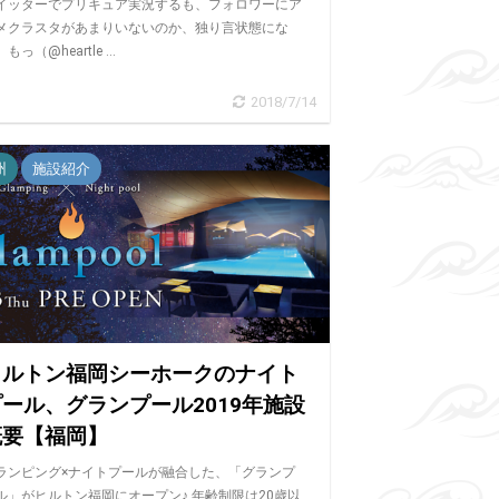
イッターでプリキュア実況するも、フォロワーにア
メクラスタがあまりいないのか、独り言状態にな
もっ（@heartle ...
2018/7/14
州
施設紹介
ヒルトン福岡シーホークのナイト
ール、グランプール2019年施設
概要【福岡】
ランピング×ナイトプールが融合した、「グランプ
ル」がヒルトン福岡にオープン♪ 年齢制限は20歳以