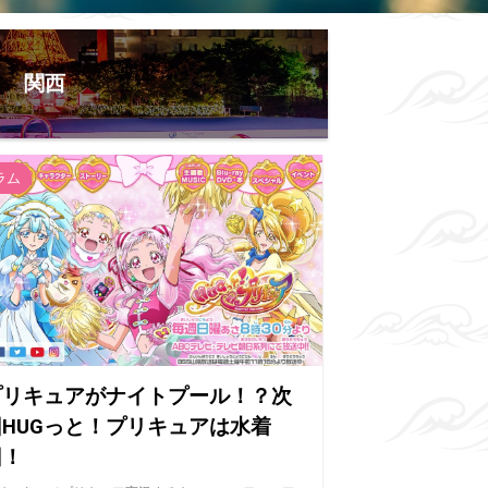
関西
ラム
プリキュアがナイトプール！？次
回HUGっと！プリキュアは水着
回！