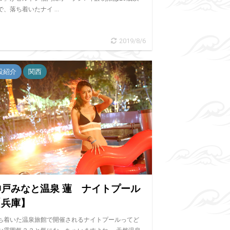
で、落ち着いたナイ ...
2019/8/6
設紹介
関西
神戸みなと温泉 蓮 ナイトプール
【兵庫】
ち着いた温泉旅館で開催されるナイトプールってど