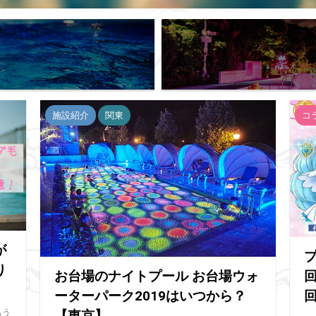
施設紹介
関東
コ
が
り
お台場のナイトプール お台場ウォ
ーターパーク2019はいつから？
もう