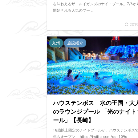
を味わえるザ・ルイガンズのナイトプール。7/6か
開始される人気のプー ...
2019
九州
施設紹介
ハウステンボス 水の王国・大
のラウンジプール 「光のナイト
ール」【長崎】
18歳以上限定のナイトプールが、ハウステンボス
年もオープン！ https://twitter.com/sgs109c ...