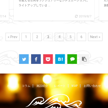
ん
を超える空間をラグジュアリーなシチュエーションに
旅
ライトアップしていま ...
7/14
2019/8/7
« Prev
1
2
3
4
5
6
Next »
ホーム
コラム
施設紹介
レポート
MAP
お問い合わせ