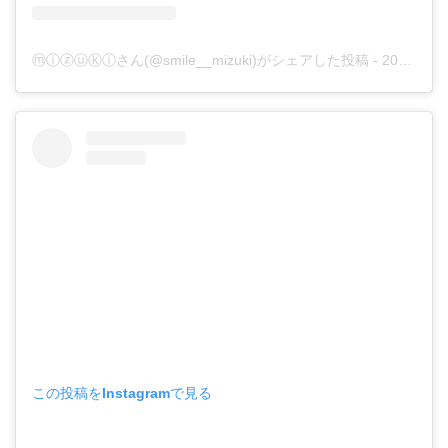
ⓜⓘⓩⓤⓚⓘさん(@smile__mizuki)がシェアした投稿
-
2017年 8月月23日午前11時18分PDT
この投稿をInstagramで見る