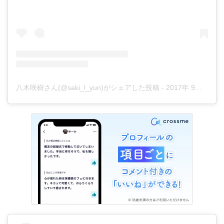
八木咲樹さん(@saki_l_yun)がシェアした投稿
-
2017年 9月月2日午前5時34分PDT