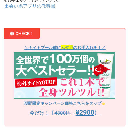
出会い系アプリの教科書
CHECK！
＼ナイトプール前に
ムダ毛
のお手入れを！／
期間限定キャンペーン価格こちらをタップ
¥2900
今だけ！
【
4800円
→
】