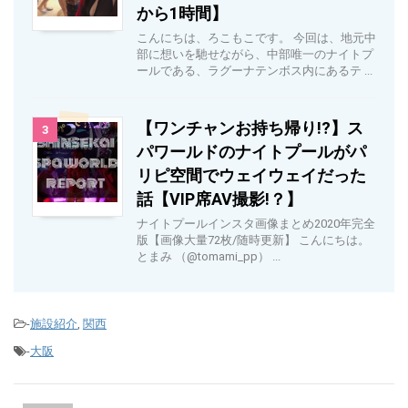
から1時間】
こんにちは、ろこもこです。 今回は、地元中
部に想いを馳せながら、中部唯一のナイトプ
ールである、ラグーナテンボス内にあるテ ...
【ワンチャンお持ち帰り!?】ス
3
パワールドのナイトプールがパ
リピ空間でウェイウェイだった
話【VIP席AV撮影!？】
ナイトプールインスタ画像まとめ2020年完全
版【画像大量72枚/随時更新】 こんにちは。
とまみ （@tomami_pp） ...
-
施設紹介
,
関西
-
大阪