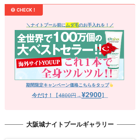
CHECK！
＼ナイトプール前に
ムダ毛
のお手入れを！／
期間限定キャンペーン価格こちらをタップ
¥2900
今だけ！
【
4800円
→
】
大阪城ナイトプールギャラリー